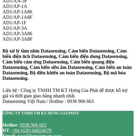
AD1/AN-3F
AD1/AP-1A
AD1/AP-1A86
AD1/AP-1A8F
AD1/AP-1F
AD1/AP-3A
AD1/AP-3A86
AD1/AP-3A8F
Bộ xử lý tầm nhìn Datasensing, Cảm biến Datasensing, Cảm
biến diện tích Datasensing, Cảm biến điện dung Datasensing,
Cảm biến cảm ứng Datasensing, Cảm biến quang điện
Datasensing, Cảm biến siêu âm Datasensing, Cảm biến an toàn
Datasensing, Bộ điều khiển an toàn Datasensing, Bộ mã hóa
Datasensing.
Liên hệ : Công ty TNHH TM KT Hưng Gia Phát để được hỗ trợ
giá và thời gian giao hàng nhanh nhất.
Datasensing Việt Nam / Hotline : 0938 906 663
CÔNG TY TNHH TM KT HƯNG GIA PHÁT
Hotline
:
0938 906 663
ĐT
:
+84 (028) 66834679
Email
:
giau@hgpvietnam.com