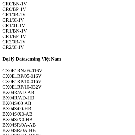
CR0/BN-1V
CR0/BP-1V
CR1/0B-1V
CR1/0I-1V
CR1/0T-1V
CR1/BN-1V
CR1/BP-1V
CR2/0B-1V
CR2/0I-1V
Đại lý Datasensing Việt Nam
CX0E1RN/05-016V
CX0E1RP/05-016V
CX0E1RP/10-016V
CX0E1RP/10-032V
BX04R/AD-AB
BX04R/AD-HB
BX04S/00-AB
BX04S/00-HB
BX04S/X0-AB
BX04S/X0-HB
BX04SR/0A-AB
BX04SR/0A-HB