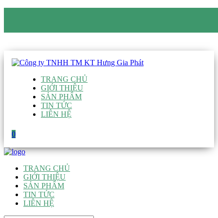
CÔNG TY TNHH TM KT HƯNG GIA PHÁT
Hotline
:
0938 906 663
Email
:
giau@hgpvietnam.com
TRANG CHỦ
GIỚI THIỆU
SẢN PHẨM
TIN TỨC
LIÊN HỆ
0
TRANG CHỦ
GIỚI THIỆU
SẢN PHẨM
TIN TỨC
LIÊN HỆ