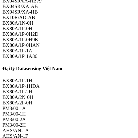
BX04SR/0A-HB79
BX04SR/XA-AB
BX04SR/XA-HB
BX10R/AD-AB
BX80A/1N-0H
BX80A/1P-0H
BX80A/1P-0H2D
BX80A/1P-0H9K
BX80A/1P-0HAN
BX80A/1P-1A
BX80A/1P-1A86
Đại lý Datasensing Việt Nam
BX80A/1P-1H
BX80A/1P-1HDA
BX80A/1P-2H
BX80A/2N-0H
BX80A/2P-0H
PM3/00-1A
PM3/00-1H
PM3/00-2A
PM3/00-2H
AHS/AN-1A
AHS/AN-1F