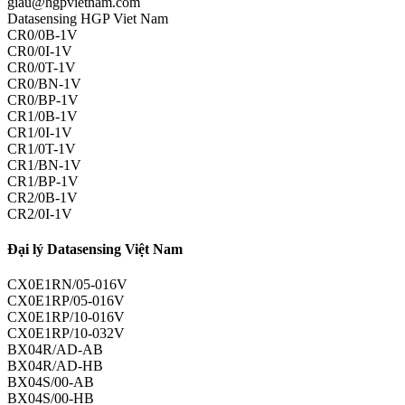
giau@hgpvietnam.com
Datasensing HGP Viet Nam
CR0/0B-1V
CR0/0I-1V
CR0/0T-1V
CR0/BN-1V
CR0/BP-1V
CR1/0B-1V
CR1/0I-1V
CR1/0T-1V
CR1/BN-1V
CR1/BP-1V
CR2/0B-1V
CR2/0I-1V
Đại lý Datasensing Việt Nam
CX0E1RN/05-016V
CX0E1RP/05-016V
CX0E1RP/10-016V
CX0E1RP/10-032V
BX04R/AD-AB
BX04R/AD-HB
BX04S/00-AB
BX04S/00-HB