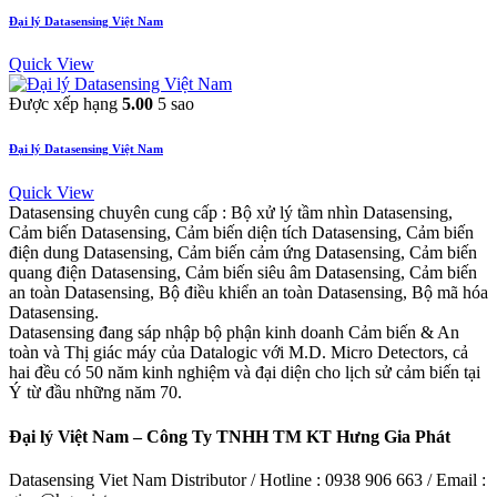
Đại lý Datasensing Việt Nam
Quick View
Được xếp hạng
5.00
5 sao
Đại lý Datasensing Việt Nam
Quick View
Datasensing chuyên cung cấp : Bộ xử lý tầm nhìn Datasensing,
Cảm biến Datasensing, Cảm biến diện tích Datasensing, Cảm biến
điện dung Datasensing, Cảm biến cảm ứng Datasensing, Cảm biến
quang điện Datasensing, Cảm biến siêu âm Datasensing, Cảm biến
an toàn Datasensing, Bộ điều khiển an toàn Datasensing, Bộ mã hóa
Datasensing.
Datasensing đang sáp nhập bộ phận kinh doanh Cảm biến & An
toàn và Thị giác máy của Datalogic với M.D. Micro Detectors, cả
hai đều có 50 năm kinh nghiệm và đại diện cho lịch sử cảm biến tại
Ý từ đầu những năm 70.
Đại lý Việt Nam – Công Ty TNHH TM KT Hưng Gia Phát
Datasensing Viet Nam Distributor / Hotline : 0938 906 663 / Email :