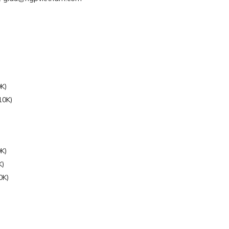
K)
10K)
K)
K)
0K)