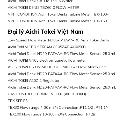
Aichi Tokei Denki Co. Ltd 13/1.5 Water
AICHI TOKEI DENKI TBZ60-0 FLOW METER
MINT CONDITION Aichi Tokei Denki Turbine Meter TBX-100F
MINT CONDITION Aichi Tokei Denki Turbine Meter TBX-150F
Đại lý Aichi Tokei Việt Nam
Low Speed Flow Meter ND05-TATAAA-RC Aichi Tokei Denki
Aichi Toki MICRO STREAM OF05ZAT-AY0050D
Aichi Tokei Denki ND20-PATAAA-RC Flow Meter Sensor 25.0 mL
AICHI TOKEI VN05 electromagnetic flowmeter
AS IS POWERS ON AICHI TOKEI NK005-2 Flow Alarm Unit
Aichi Tokei Denki ND20-PATAAA-RC Flow Meter Sensor 25.0 mL
AICHI TOKEI A20Z-2 Regulator
Aichi Tokei Denki ND20-PATAAA-RC Flow Meter Sensor 25.0 mL
GAS CONTROL TURBINE METER (AICHI TOKEI)
TBX SERIES
TBX30 Flow range 4-30 m3/h Connection :PT1 1/2 , PT1 1/4
TBX100 Flow range 10-100 m3/h Connection :PT2B