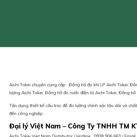
Aichi Tokei chuyên cung cấp : Đồng hồ đo khí LP Aichi Tokei, Đồn
lượng Aichi Tokei, Đồng hồ đo nước điện từ Aichi Tokei, Đồng hồ 
Tận dụng thiết kế cấu trúc để đo lường chính xác lâu dài và chất
đến công nghiệp..
Đại lý Việt Nam – Công Ty TNHH TM K
Aichi Tokei Viet Nam Distributor / Hotline : 0938 906 663 / Em