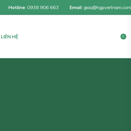
Hotline
:
0938 906 663
Email
:
giau@hgpvietnam.com
LIÊN HỆ
0