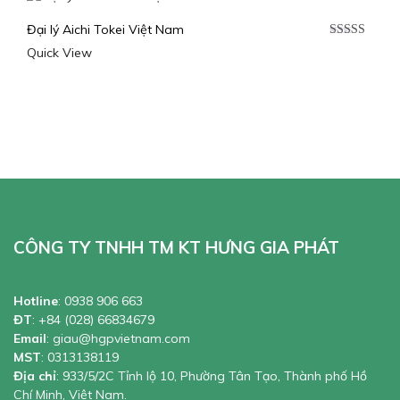
Đại lý Aichi Tokei Việt Nam
Được xếp
Quick View
hạng
5.00
5
sao
CÔNG TY TNHH TM KT HƯNG GIA PHÁT
Hotline
:
0938 906 663
ĐT
:
+84 (028) 66834679
Email
:
giau@hgpvietnam.com
MST
:
0313138119
Địa chỉ
: 933/5/2C Tỉnh lộ 10, Phường Tân Tạo, Thành phố Hồ
Chí Minh, Việt Nam.